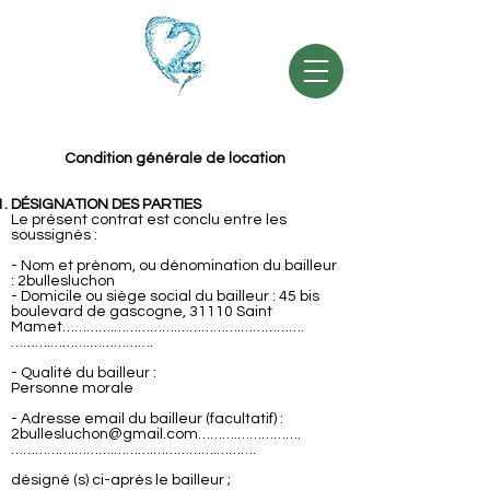
2
Bulles
Jacuzzi / Spa privatif
Condition générale de location
DÉSIGNATION DES PARTIES
Le présent contrat est conclu entre les
soussignés :
- Nom et prénom, ou dénomination du bailleur
: 2bullesluchon
- Domicile ou siège social du bailleur : 45 bis
boulevard de gascogne, 31110 Saint
Mamet………….…………….…………….…………….
……….……….…………….
- Qualité du bailleur :
Personne morale
- Adresse email du bailleur (facultatif) :
2bullesluchon@gmail.com
……….…………….
…………….……….……….…………….……….
désigné (s) ci-après le bailleur ;