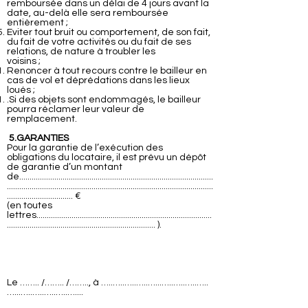
remboursée dans un délai de 4 jours avant la
date, au-delà elle sera remboursée
entièrement ;
Eviter tout bruit ou comportement, de son fait,
du fait de votre activités ou du fait de ses
relations, de nature à troubler les
voisins ;
Renoncer à tout recours contre le bailleur en
cas de vol et déprédations dans les lieux
loués ;
.Si des objets sont endommagés, le bailleur
pourra réclamer leur valeur de
remplacement.
5.GARANTIES
Pour la garantie de l’exécution des
obligations du locataire, il est prévu un dépôt
de garantie d’un montant
de..............................................................................................
....................................................................................................
................................ €
(en toutes
lettres.....................................................................................
........................................................................ ).
Le …….. /…….. /…….., à …..…..…..…..…...…..…..…..…..
…...…..…..…..…..…....