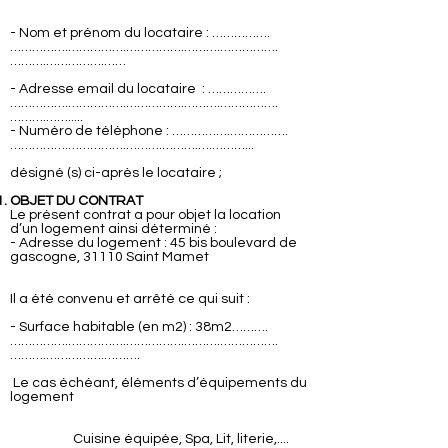
- Nom et prénom du locataire : …………….
…………….…………….…………….……….…………….
……….…………….……
- Adresse email du locataire : …………….
…………….…………….…………….……….…………….
……….…….....
- Numéro de téléphone : …………….…………….
…………….…………….……….……….….………...
désigné (s) ci-après le locataire ;
OBJET DU CONTRAT
Le présent contrat a pour objet la location
d’un logement ainsi déterminé :
- Adresse du logement : 45 bis boulevard de
gascogne, 31110 Saint Mamet
Il a été convenu et arrêté ce qui suit :
- Surface habitable (en m2) : 38m2……….
…………….…………….…………….……….…………….
……….…………….……….
Le cas échéant, éléments d’équipements du
logement
Cuisine équipée, Spa, Lit, literie,....