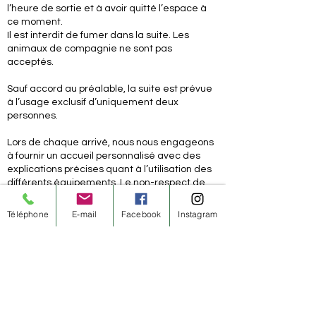
l’heure de sortie et à avoir quitté l’espace à
ce moment.
Il est interdit de fumer dans la suite. Les
animaux de compagnie ne sont pas
acceptés.
Sauf accord au préalable, la suite est prévue
à l’usage exclusif d’uniquement deux
personnes.
Lors de chaque arrivé, nous nous engageons
à fournir un accueil personnalisé avec des
explications précises quant à l’utilisation des
différents équipements. Le non-respect de
ces consignes ou toute dégradation
éventuelle dont pourrait être responsable le
Téléphone
E-mail
Facebook
Instagram
client, nous donnera le droit de facturer une
indemnisation équivalente au préjudice subi.
Nous déclinons toute responsabilité en cas
d’accidents, de blessures ou maladies que
le(s) client(s) se procureraient lors de
l’utilisation de nos équipements.