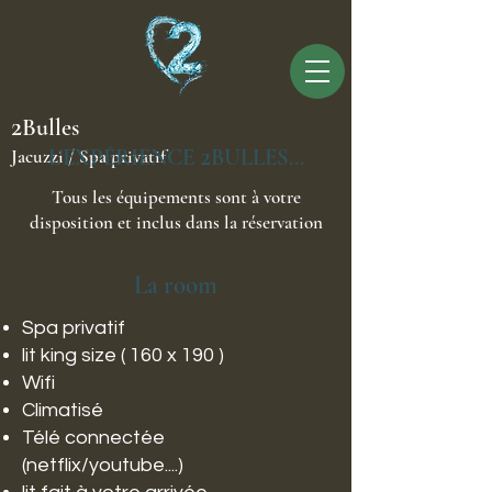
2
Bulles
2
L'EXPÉRIENCE
BULLES...
Jacuzzi / Spa privatif
Tous les équipements sont à votre
disposition et inclus dans la réservation
La room
​Spa privatif
lit king size ( 160 x 190 )
Wifi
Climatisé
Télé connectée
(netflix/youtube....)